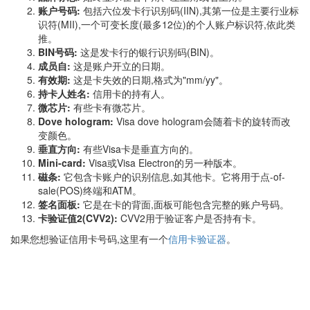
账户号码:
包括六位发卡行识别码(IIN),其第一位是主要行业标
识符(MII),一个可变长度(最多12位)的个人账户标识符,依此类
推。
BIN号码:
这是发卡行的银行识别码(BIN)。
成员自:
这是账户开立的日期。
有效期:
这是卡失效的日期,格式为"mm/yy"。
持卡人姓名:
信用卡的持有人。
微芯片:
有些卡有微芯片。
Dove hologram:
Visa dove hologram会随着卡的旋转而改
变颜色。
垂直方向:
有些Visa卡是垂直方向的。
Mini-card:
Visa或Visa Electron的另一种版本。
磁条:
它包含卡账户的识别信息,如其他卡。它将用于点-of-
sale(POS)终端和ATM。
签名面板:
它是在卡的背面,面板可能包含完整的账户号码。
卡验证值2(CVV2):
CVV2用于验证客户是否持有卡。
如果您想验证信用卡号码,这里有一个
信用卡验证器
。