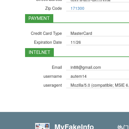
Zip Code
171300
PAYMENT
Credit Card Type
MasterCard
Expiration Date
11/26
INTELNET
Email
in88@gmail.com
username
autem14
useragent
Mozilla/5.0 (compatible; MSIE 6
MyFakeInfo
热门