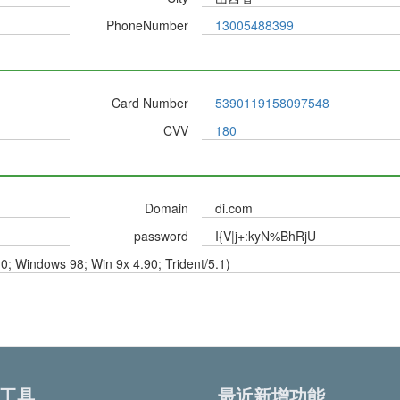
PhoneNumber
13005488399
Card Number
5390119158097548
CVV
180
Domain
di.com
password
I{V|j+:kyN%BhRjU
.0; Windows 98; Win 9x 4.90; Trident/5.1)
工具
最近新增功能