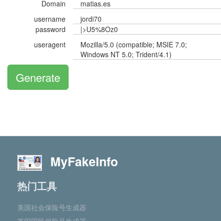
Domain
matias.es
username
jordi70
password
|>U5%8Oz0
useragent
Mozilla/5.0 (compatible; MSIE 7.0;
Windows NT 5.0; Trident/4.1)
Generate
MyFakeInfo
热门工具
美国社会保险号生成器