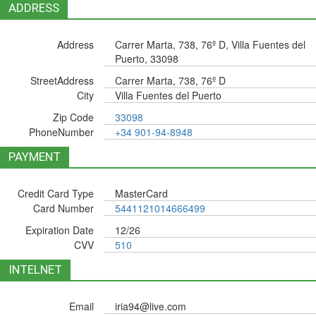
ADDRESS
Address
Carrer Marta, 738, 76º D, Villa Fuentes del
Puerto, 33098
StreetAddress
Carrer Marta, 738, 76º D
City
Villa Fuentes del Puerto
Zip Code
33098
PhoneNumber
+34 901-94-8948
PAYMENT
Credit Card Type
MasterCard
Card Number
5441121014666499
Expiration Date
12/26
CVV
510
INTELNET
Email
iria94@live.com