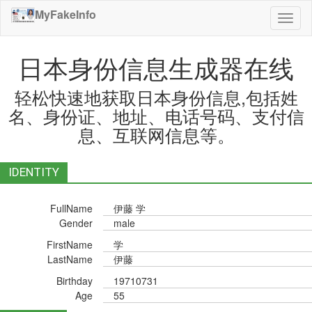
MyFakeInfo
切
换
导
日本身份信息生成器在线
航
轻松快速地获取日本身份信息,包括姓
名、身份证、地址、电话号码、支付信
息、互联网信息等。
IDENTITY
FullName
伊藤 学
Gender
male
FirstName
学
LastName
伊藤
Birthday
19710731
Age
55