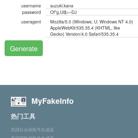
username
suzuki.kana
password
Of*g,Ui$>~DJ
useragent
Mozilla/5.0 (Windows; U; Windows NT 4.0)
AppleWebKit/535.35.4 (KHTML, like
Gecko) Version/4.0 Safari/535.35.4
Generate
MyFakeInfo
热门工具
美国社会保险号生成器