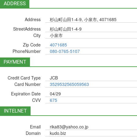
ADDRESS
Address
杉山町山田1-4-9, 小泉市, 4071685
StreetAddress
杉山町山田1-4-9
City
小泉市
Zip Code
4071685
PhoneNumber
080-0765-5107
PAYMENT
Credit Card Type
JCB
Card Number
3529532565059563
Expiration Date
04/29
CVV
675
INTELNET
Email
rika83@yahoo.co.jp
Domain
kudo.biz