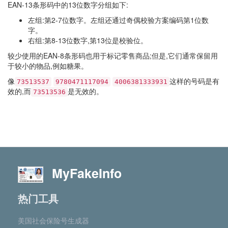
EAN-13条形码中的13位数字分组如下:
左组:第2-7位数字。左组还通过奇偶校验方案编码第1位数
字。
右组:第8-13位数字,第13位是校验位。
较少使用的EAN-8条形码也用于标记零售商品;但是,它们通常保留用
于较小的物品,例如糖果。
像
这样的号码是有
73513537
9780471117094
4006381333931
效的,而
是无效的。
73513536
MyFakeInfo
热门工具
美国社会保险号生成器