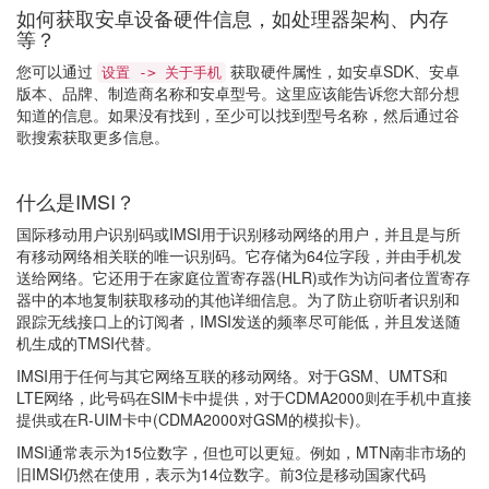
如何获取安卓设备硬件信息，如处理器架构、内存
等？
您可以通过
获取硬件属性，如安卓SDK、安卓
设置 -> 关于手机
版本、品牌、制造商名称和安卓型号。这里应该能告诉您大部分想
知道的信息。如果没有找到，至少可以找到型号名称，然后通过谷
歌搜索获取更多信息。
什么是IMSI？
国际移动用户识别码或IMSI用于识别移动网络的用户，并且是与所
有移动网络相关联的唯一识别码。它存储为64位字段，并由手机发
送给网络。它还用于在家庭位置寄存器(HLR)或作为访问者位置寄存
器中的本地复制获取移动的其他详细信息。为了防止窃听者识别和
跟踪无线接口上的订阅者，IMSI发送的频率尽可能低，并且发送随
机生成的TMSI代替。
IMSI用于任何与其它网络互联的移动网络。对于GSM、UMTS和
LTE网络，此号码在SIM卡中提供，对于CDMA2000则在手机中直接
提供或在R-UIM卡中(CDMA2000对GSM的模拟卡)。
IMSI通常表示为15位数字，但也可以更短。例如，MTN南非市场的
旧IMSI仍然在使用，表示为14位数字。前3位是移动国家代码