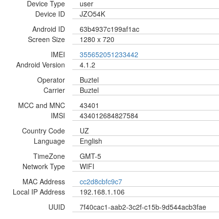
Device Type
user
Device ID
JZO54K
Android ID
63b4937c199af1ac
Screen Size
1280 x 720
IMEI
355652051233442
Android Version
4.1.2
Operator
Buztel
Carrier
Buztel
MCC and MNC
43401
IMSI
434012684827584
Country Code
UZ
Language
English
TimeZone
GMT-5
Network Type
WIFI
MAC Address
cc2d8cbfc9c7
Local IP Address
192.168.1.106
UUID
7f40cac1-aab2-3c2f-c15b-9d544acb3fae