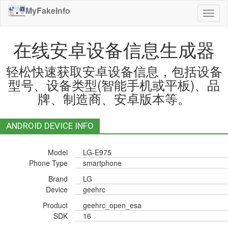
MyFakeInfo
切
换
导
在线安卓设备信息生成器
航
轻松快速获取安卓设备信息，包括设备
型号、设备类型(智能手机或平板)、品
牌、制造商、安卓版本等。
ANDROID DEVICE INFO
Model
LG-E975
Phone Type
smartphone
Brand
LG
Device
geehrc
Product
geehrc_open_esa
SDK
16