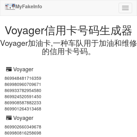
MyFakeInfo
切
换
导
Voyager信用卡号码生成器
航
Voyager加油卡,一种车队用于加油和维修
的信用卡号码。
Voyager
869948481716359
869980960709671
869933782954580
869924520591450
869908587882233
869901264313468
Voyager
869902660349678
869980816258698